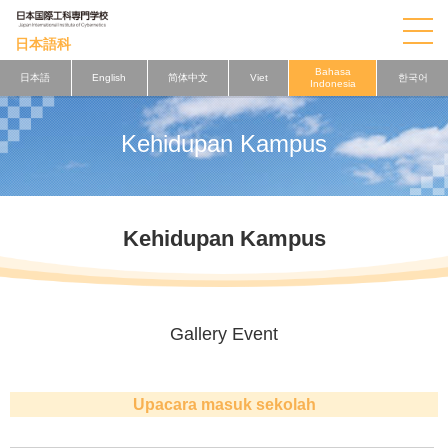
日本語科
Bahasa
日本語
English
简体中文
Viet
한국어
Indonesia
Kehidupan Kampus
Kehidupan Kampus
Gallery Event
Upacara masuk sekolah