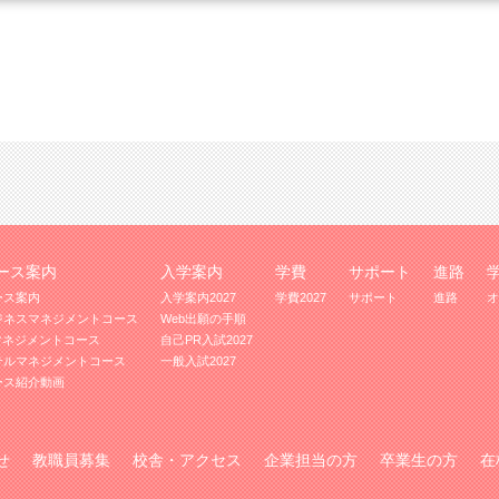
ース案内
入学案内
学費
サポート
進路
ース案内
入学案内2027
学費2027
サポート
進路
オ
ジネスマネジメントコース
Web出願の手順
Tマネジメントコース
自己PR入試2027
テルマネジメントコース
一般入試2027
ース紹介動画
せ
教職員募集
校舎・アクセス
企業担当の方
卒業生の方
在